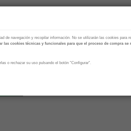
AISLANAT
CELULOSA
FORMACIÓN
X-FLOC
VÍDE
AISLANAT
CELULOSA
FORMACIÓN
X-FLOC
VÍDE
dad de navegación y recopilar información. No se utilizarán las cookies para r
r las cookies técnicas y funcionales para que el proceso de compra se 
rlas o rechazar su uso pulsando el botón "Configurar".
CUBIERTA
FACHADA
PAREDES
TECHOS