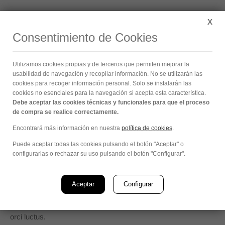
Buscar:
X
Consentimiento de Cookies
Utilizamos cookies propias y de terceros que permiten mejorar la
usabilidad de navegación y recopilar información. No se utilizarán las
cookies para recoger información personal. Solo se instalarán las
Richard Brown
cookies no esenciales para la navegación si acepta esta característica.
Debe aceptar las cookies técnicas y funcionales para que el proceso
de compra se realice correctamente.
programmer
Encontrará más información en nuestra
política de cookies
.
Puede aceptar todas las cookies pulsando el botón "Aceptar" o
Biography
configurarlas o rechazar su uso pulsando el botón "Configurar".
Pellentesque vel feugiat sem. In dictum turpis a suscipit
Aceptar
Configurar
vehicula. Suspendisse ac eros sed odio hendrerit ullamcorper
ac sit amet lacus. Vestibulum ante ipsum primis in faucibus
orci luctus.