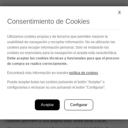
Buscar:
X
Consentimiento de Cookies
Política de Cookies
Utilizamos cookies propias y de terceros que permiten mejorar la
Estás aquí:
usabilidad de navegación y recopilar información. No se utilizarán las
cookies para recoger información personal. Solo se instalarán las
cookies no esenciales para la navegación si acepta esta característica.
Debe aceptar las cookies técnicas y funcionales para que el proceso
Conforme a lo dispuesto en el artículo 22.2 de la Ley 34/2002,
de compra se realice correctamente.
de 11 de julio, de Servicios de la Sociedad de la Información y
Encontrará más información en nuestra
política de cookies
.
de Comercio Electrónico (LSSI-CE) vigente, AISLANTES
Puede aceptar todas las cookies pulsando el botón "Aceptar" o
AISLANAT SL debe cumplir con la obligación de informar
configurarlas o rechazar su uso pulsando el botón "Configurar".
sobre las cookies que utiliza y sus finalidades.
Aceptar
Configurar
Este sitio web utiliza cookies y/o tecnologías similares que
almacenan y recuperan información cuando navegas. Las
cookies permiten a una página web, entre otras cosas,