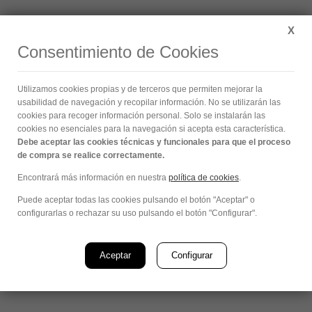
Buscar:
X
Consentimiento de Cookies
Portfolio hover layouts
Utilizamos cookies propias y de terceros que permiten mejorar la
Estás aquí:
usabilidad de navegación y recopilar información. No se utilizarán las
cookies para recoger información personal. Solo se instalarán las
cookies no esenciales para la navegación si acepta esta característica.
Debe aceptar las cookies técnicas y funcionales para que el proceso
Under image, dark background
de compra se realice correctamente.
Encontrará más información en nuestra
política de cookies
.
Puede aceptar todas las cookies pulsando el botón "Aceptar" o
configurarlas o rechazar su uso pulsando el botón "Configurar".
Aceptar
Configurar
Under image, icons are disabled