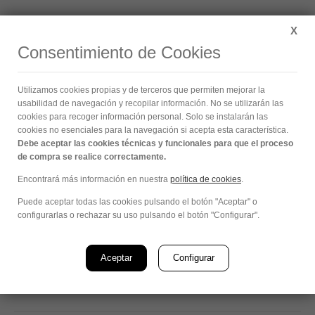
Buscar:
X
Consentimiento de Cookies
Centro juvenil en Berriozar (Navarra)
Utilizamos cookies propias y de terceros que permiten mejorar la
Estás aquí:
usabilidad de navegación y recopilar información. No se utilizarán las
cookies para recoger información personal. Solo se instalarán las
cookies no esenciales para la navegación si acepta esta característica.
Debe aceptar las cookies técnicas y funcionales para que el proceso
Descripción: 600 m2 Insuflado en cubierta de15 cm de
de compra se realice correctamente.
espesor de celulosa AislaNat en centro juvenil del
Encontrará más información en nuestra
política de cookies
.
ayuntamiento de Berriozar.
Puede aceptar todas las cookies pulsando el botón "Aceptar" o
configurarlas o rechazar su uso pulsando el botón "Configurar".
Categoría:
cubierta
Por
Navarraweb Comunicación
Aceptar
Configurar
septiembre 7, 2014