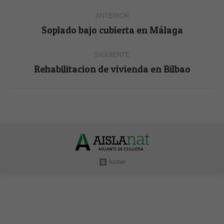
Navegación
ANTERIOR
entre
Soplado bajo cubierta en Málaga
Proyecto
anterior
proyectos
SIGUIENTE
Rehabilitacion de vivienda en Bilbao
Proyecto
siguiente
footer