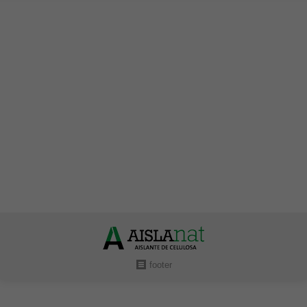
Curso de Marca SI para la instalación de
celulosa insuflada y proyectada
Uncategorized
Por
Aislantes Aislanat
noviembre 9, 2015
Julen Puncel, Director Técnico de Bioklima Nature,
impartió la parte final dedicada a los aspectos
prácticos de la instalación de celulosa en las diferentes
soluciones constructivas, y las buenas prácticas para
evitar patologías.
footer