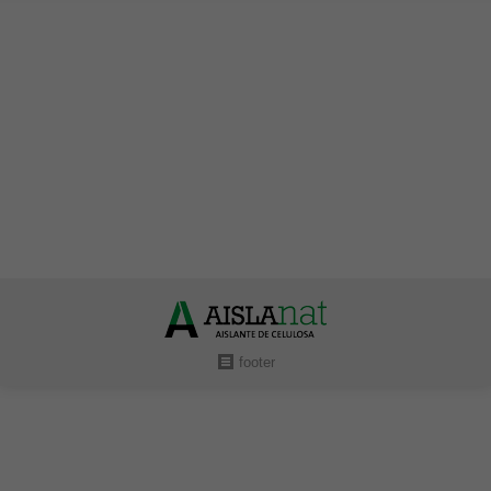
COVID-19 seguridad
Uncategorized
Por
Aislantes Aislanat
junio 7, 2020
Se reactivan las obras de rehabilitación en viviendas
habitadas
footer