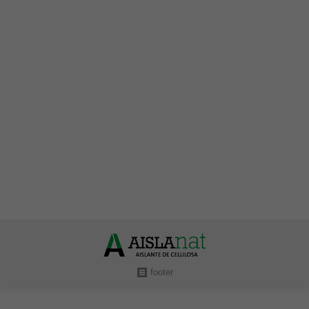
Convenio con la Fundación Laboral de la
Construcción
Uncategorized
Por
Aislantes Aislanat
abril 27, 2021
Se trata de un convenio para promover soluciones
innovadoras en aislamiento a partir del reciclaje de
papel de periódico
footer