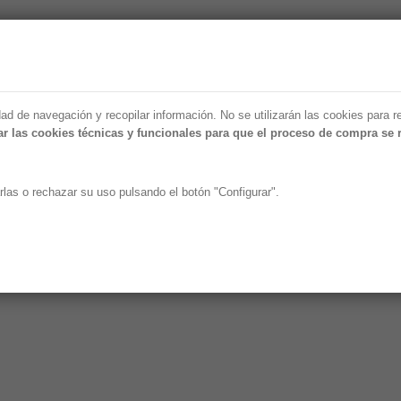
AISLANAT
CELULOSA
FORMACIÓN
X-FLOC
VÍDE
AISLANAT
CELULOSA
FORMACIÓN
X-FLOC
VÍDE
dad de navegación y recopilar información. No se utilizarán las cookies para r
r las cookies técnicas y funcionales para que el proceso de compra se 
1
rlas o rechazar su uso pulsando el botón "Configurar".