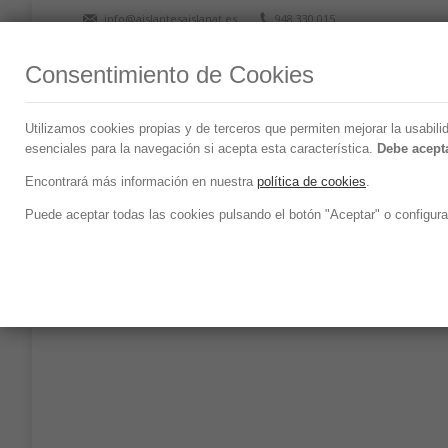
info@aislantesaislanat.es
948 330 015
Consentimiento de Cookies
Utilizamos cookies propias y de terceros que permiten mejorar la usabili
esenciales para la navegación si acepta esta característica.
Debe acepta
Archivos diarios:
agosto 10, 202
Encontrará más información en nuestra
política de cookies
.
Puede aceptar todas las cookies pulsando el botón "Aceptar" o configura