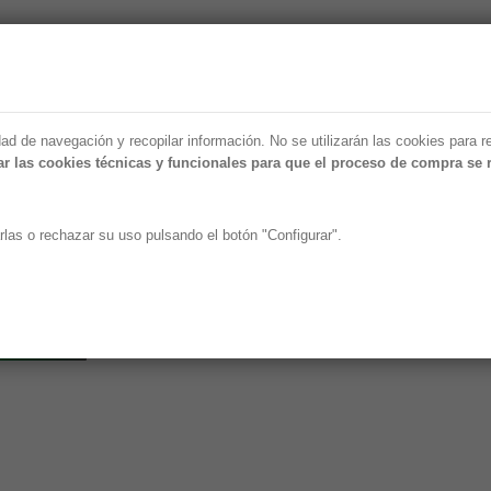
AISLANAT
CELULOSA
FORMACIÓN
X-FLOC
VÍDE
AISLANAT
CELULOSA
FORMACIÓN
X-FLOC
VÍDE
dad de navegación y recopilar información. No se utilizarán las cookies para r
r las cookies técnicas y funcionales para que el proceso de compra se 
rlas o rechazar su uso pulsando el botón "Configurar".
CUBIERTA
FACHADA
PAREDES
TECHOS